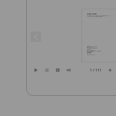
Verweile Augenblick... 
Überlegungen zum ‚schlüssigen Zeitpunkt’, einem zentralen Bestandteil und 
Qualitätskriterium einer ‚authentischen’ Fotografie.
Master Thesis
zur Erlangung des akademischen Grades
„Master of Science“, MSc
Universitätslehrgang „Medienpädagogik” 
Eingereicht am 25.7.2005
Zentrum für Bildung und Medien 
Abteilung Telekommunikation, Information und Medien
Donau
-Universität Krems 
von Josef Philipp 
Krems, Juli 2005
Betreuerin: Mag
. Edith Blaschitz
1 / 111